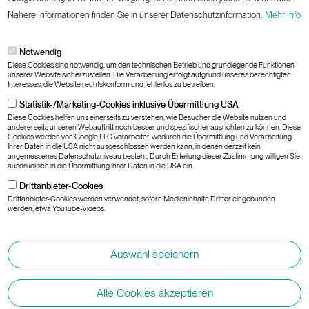
Nähere Informationen finden Sie in unserer Datenschutzinformation.
Mehr Info
Cookies
Impressum
Notwendig
Datenschutz
Diese Cookies sind notwendig, um den technischen Betrieb und grundlegende Funktionen
unserer Website sicherzustellen. Die Verarbeitung erfolgt aufgrund unseres berechtigten
AGB
Interesses, die Website rechtskonform und fehlerlos zu betreiben.
Responsible Disclosure
Statistik-/Marketing-Cookies inklusive Übermittlung USA
Leitlinie für Informationssicherheit
Diese Cookies helfen uns einerseits zu verstehen, wie Besucher die Website nutzen und
andererseits unseren Webauftritt noch besser und spezifischer ausrichten zu können. Diese
Cookies werden von Google LLC verarbeitet, wodurch die Übermittlung und Verarbeitung
Ihrer Daten in die USA nicht ausgeschlossen werden kann, in denen derzeit kein
angemessenes Datenschutzniveau besteht. Durch Erteilung dieser Zustimmung willigen Sie
Landesgesellschaften:
ausdrücklich in die Übermittlung Ihrer Daten in die USA ein.
Drittanbieter-Cookies
AT
DE
CH
GLOBAL
Drittanbieter-Cookies werden verwendet, sofern Medieninhalte Dritter eingebunden
werden, etwa YouTube-Videos.
Auswahl speichern
Alle Cookies akzeptieren