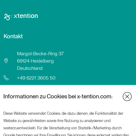
Kontakt
Margot-Becke-Ring 37
69124 Heidelberg
Deutschland
+49 6221 3605 50
Klicken zum Anzeigen der E-Mail
Informationen zu Cookies bei x-tention.com:
Kontaktformular
LinkedIn
Diese Website verwendet Cookies, die dazu dienen, die Funktionalität der
Website zu gewährleisten sowie ihre Nutzung zu analysieren und
weiterzuentwickeln. Für die Verarbeitung von Statistik-/Marketing-durch
Informationen
Google benötigen wir Ihre Einwilligung. Sie können diese jederzeit widerrufen.