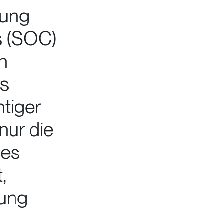
rung
s (SOC)
n
ms
htiger
 nur die
des
,
tung