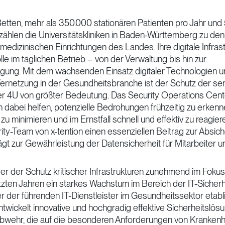
Betten, mehr als 350.000 stationären Patienten pro Jahr un
zählen die Universitätskliniken in Baden-Württemberg zu de
dizinischen Einrichtungen des Landes. Ihre digitale Infrastr
lle im täglichen Betrieb – von der Verwaltung bis hin zur
gung. Mit dem wachsenden Einsatz digitaler Technologien u
rnetzung in der Gesundheitsbranche ist der Schutz der se
 4U von größter Bedeutung. Das Security Operations Cente
n dabei helfen, potenzielle Bedrohungen frühzeitig zu erkenn
u minimieren und im Ernstfall schnell und effektiv zu reagiere
ty-Team von x-tention einen essenziellen Beitrag zur Absich
gt zur Gewährleistung der Datensicherheit für Mitarbeiter un
n der der Schutz kritischer Infrastrukturen zunehmend im Fokus
letzten Jahren ein starkes Wachstum im Bereich der IT-Sicher
er der führenden IT-Dienstleister im Gesundheitssektor etabl
wickelt innovative und hochgradig effektive Sicherheitslös
bwehr, die auf die besonderen Anforderungen von Kranken