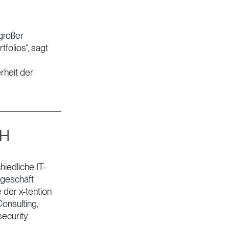
 großer
folios“, sagt
rheit der
bH
hiedliche IT-
ngeschäft
 der x-tention
onsulting,
ecurity.