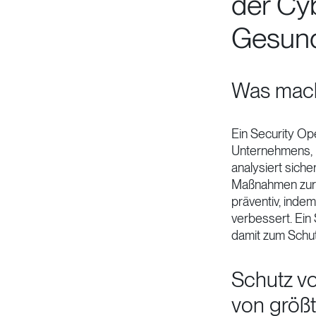
der Cyb
Gesund
Was mach
Ein Security Ope
Unternehmens, u
analysiert siche
Maßnahmen zur 
präventiv, indem
verbessert. Ein
damit zum Schu
Schutz v
von größ