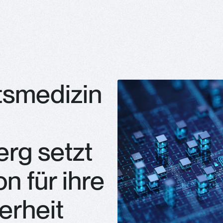
tsmedizin
rg setzt
on für ihre
erheit