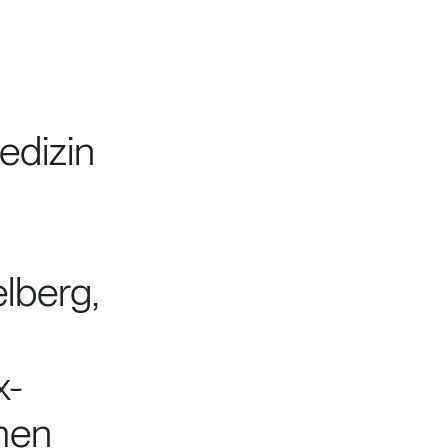
edizin
elberg,
x-
men