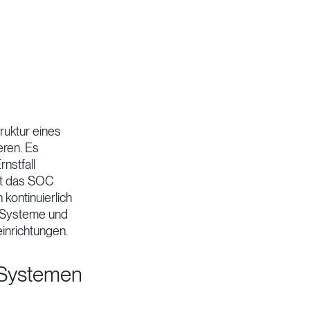
ruktur eines
eren. Es
rnstfall
et das SOC
 kontinuierlich
T-Systeme und
einrichtungen.
-Systemen