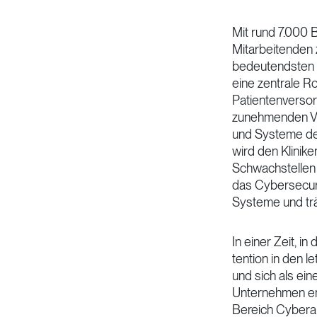
Mit rund 7.000 
Mitarbeitenden 
bedeutendsten me
eine zentrale Ro
Patientenversor
zunehmenden Ve
und Systeme der
wird den Klinike
Schwachstellen z
das Cybersecuri
Systeme und trä
In einer Zeit, i
tention in den 
und sich als ein
Unternehmen ent
Bereich Cybera