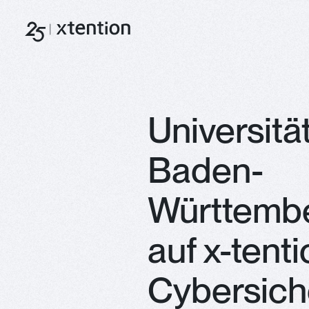
Direkt zum Inhalt
Universitä
Baden-
Württembe
auf x-tenti
Cybersich