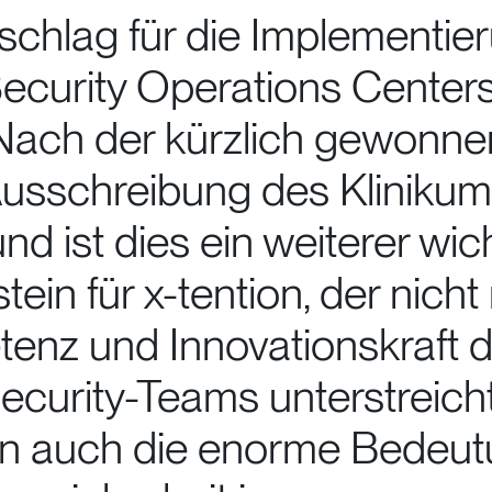
schlag für die Implementie
Security Operations Center
. Nach der kürzlich gewonne
sschreibung des Kliniku
d ist dies ein weiterer wic
tein für x-tention, der nicht
enz und Innovationskraft 
curity-Teams unterstreicht
n auch die enorme Bedeu