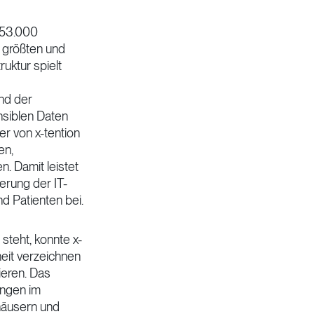
d 53.000
n größten und
uktur spielt
nd der
nsiblen Daten
r von x-tention
en,
n. Damit leistet
erung der IT-
d Patienten bei.
 steht, konnte x-
heit verzeichnen
ieren. Das
ungen im
häusern und