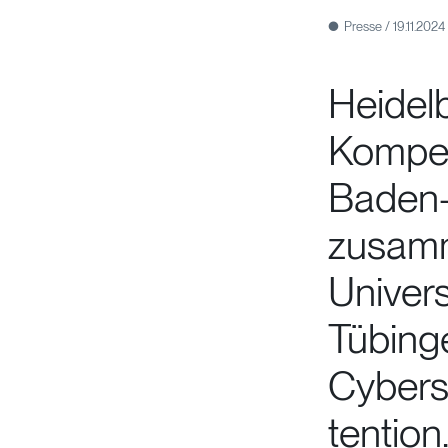
Presse / 19.11.2024
Heidelb
Kompet
Baden-
zusam
Univers
Tübing
Cybersi
tentio