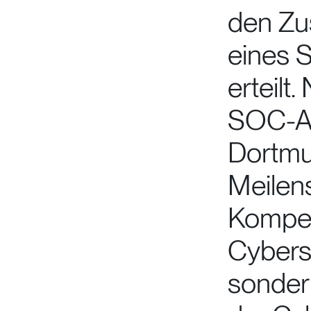
den Zu
eines 
erteilt
SOC-Au
Dortmun
Meilens
Kompet
Cyberse
sonder