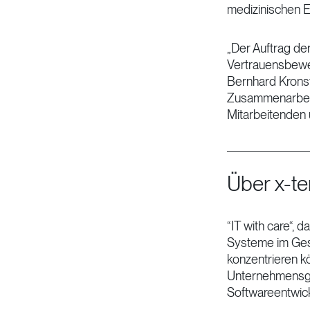
medizinischen E
„Der Auftrag der
Vertrauensbewei
Bernhard Kronste
Zusammenarbeit 
Mitarbeitenden 
Über x-t
“IT with care“, 
Systeme im Ges
konzentrieren k
Unternehmensgru
Softwareentwick